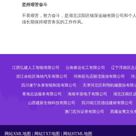
坚持艰苦奋斗
不畏艰苦，努力奋斗，是湖北汉阳区铭琛金融有限公司和个
须长期保持艰苦务实的工作作风。
江西弘建人工智能有限公司
云南睿达化工有限公司
辽宁浑南区志
浙江余杭区海纳汽车有限公司
河南驻马店丽滢旅游有限公司
河
四川遂宁永泰智能制造有限公司
天津河北区和翔机械股份有限
青海志远服务有限公司
海南丰策电子有限公司
湖北汉南区
山西建新生物科技有限公司
四川锦江区德信建材有限公司
澳门宏兴证券有限公司
西藏金鹰文化
网站XML地图
|
网站TXT地图
|
网站HTML地图