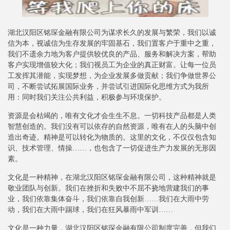
湖北汉阳区铭琛金融有限公司为谋求长久的发展与繁荣，我们以诚
信为本，视诚信为生存发展的牢固基石，我们置客户于重中之重，
我们不遗余力地为客户提供较优良的产品、服务和解决方案，帮助
客户实现增值较大化；我们视员工为企业的真正财富。让每一位员
工发挥其潜能，实现梦想，为企业发展多做贡献；我们争做世界公
司，不断尝试拓展国际业务，并尝试引进国际化思维方式为我所
用：同时我们关注公共利益，积极参与环境保护。
资源是会枯竭的，唯有文化才会生生不息。一切科技产品都是人类
智慧创造的。我们没有可以依存的自然资源，唯有在人的头脑中创
造出奇迹。精神是可以转化为物质的。这里的文化，不仅仅包含知
识、技术管理、情操……，也包含了一切促进生产力发展的无形因
素。
文化是一种精神，在湖北汉阳区铭琛金融有限公司，这种精神就是
敬业团队与创新。我们在挫折和失败中不屈不挠地营建我们的事
业，我们依靠集体奋斗，我们依靠自我创新……我们在大雨中劳
动，我们在大雨中踢球，我们在狂风暴雨中军训……
文化是一种力量，湖北汉阳区铭琛金融有限公司制度完善，但我们